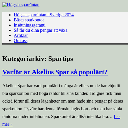
Hoppa
till
innehåll
Högsta sparräntan i Sverige 2024
Bästa sparkontot
Insättningsgaranti
Så får du dina pengar att växa
Artiklar
Om oss
Kategoriarkiv:
Spartips
Varför är Akelius Spar så populärt?
Akelius Spar har varit populärt i många år eftersom de har ebjudit
bra sparkonton med höga räntor till sina kunder. Tidigare fick man
också förtur till deras lägenheter om man hade sina pengar på deras
sparkonton. Tyvärr har denna förmån tagits bort och man har sänkt
räntorna under inflationen. Sparkontot är alltså inte lika bra…
Läs
mer »