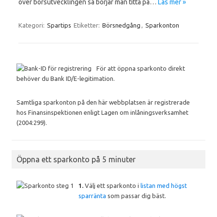
över börsutvecklingen så börjar man titta på…
Läs mer »
Kategori:
Spartips
Etiketter:
Börsnedgång
,
Sparkonton
För att öppna sparkonto direkt
behöver du Bank ID/E-legitimation.
Samtliga sparkonton på den här webbplatsen är registrerade
hos Finansinspektionen enligt Lagen om inlåningsverksamhet
(2004:299).
Öppna ett sparkonto på 5 minuter
1.
Välj ett sparkonto i
listan med högst
sparränta
som passar dig bäst.