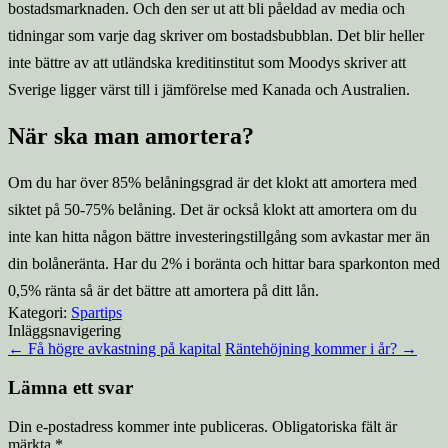
bostadsmarknaden. Och den ser ut att bli påeldad av media och
tidningar som varje dag skriver om bostadsbubblan. Det blir heller
inte bättre av att utländska kreditinstitut som Moodys skriver att
Sverige ligger värst till i jämförelse med Kanada och Australien.
När ska man amortera?
Om du har över 85% belåningsgrad är det klokt att amortera med
siktet på 50-75% belåning. Det är också klokt att amortera om du
inte kan hitta någon bättre investeringstillgång som avkastar mer än
din bolåneränta. Har du 2% i boränta och hittar bara sparkonton med
0,5% ränta så är det bättre att amortera på ditt lån.
Kategori:
Spartips
Inläggsnavigering
←
Få högre avkastning på kapital
Räntehöjning kommer i år?
→
Lämna ett svar
Din e-postadress kommer inte publiceras.
Obligatoriska fält är
märkta
*