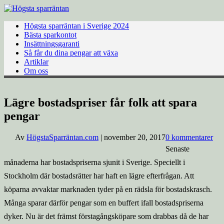
Hoppa
till
innehåll
Högsta sparräntan i Sverige 2024
Bästa sparkontot
Insättningsgaranti
Så får du dina pengar att växa
Artiklar
Om oss
Lägre bostadspriser får folk att spara
pengar
Av
HögstaSparräntan.com
|
november 20, 2017
0 kommentarer
Senaste
månaderna har bostadspriserna sjunit i Sverige. Speciellt i
Stockholm där bostadsrätter har haft en lägre efterfrågan. Att
köparna avvaktar marknaden tyder på en rädsla för bostadskrasch.
Många sparar därför pengar som en buffert ifall bostadspriserna
dyker. Nu är det främst förstagångsköpare som drabbas då de har